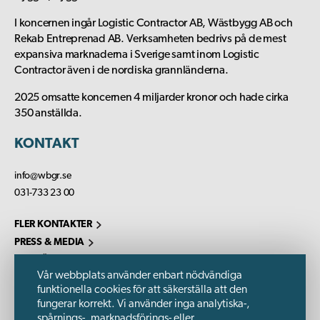
I koncernen ingår Logistic Contractor AB, Wästbygg AB och
Rekab Entreprenad AB. Verksamheten bedrivs på de mest
expansiva marknaderna i Sverige samt inom Logistic
Contractor även i de nordiska grannländerna.
2025 omsatte koncernen 4 miljarder kronor och hade cirka
350 anställda.
KONTAKT
info@wbgr.se
031-733 23 00
FLER KONTAKTER
PRESS & MEDIA
KARRIÄR
Vår webbplats använder enbart nödvändiga
FÖLJ OSS PÅ
funktionella cookies för att säkerställa att den
fungerar korrekt. Vi använder inga analytiska-,
spårnings-, marknadsförings- eller