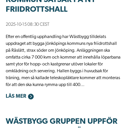
KOMMUN SATSAR PÅ NY
FRIIDROTTSHALL
2025-10-15 08:30 CEST
Efter en offentlig upphandling har Wästbygg tilldelats
uppdraget att bygga Jönköpings kommuns nya friidrottshall
på Råslätt, strax söder om Jönköping. Anläggningen ska
omfatta cirka 7 000 kvm och kommer att innehålla löparbana
samt ytor för hopp- och kastgrenar utöver lokaler för
omklädning och servering. Hallen byggs i huvudsak för
träning, men så kallade teleskopläktare kommer att monteras
för att den ska kunna rymma upp till 400...
LÄS MER
WÄSTBYGG GRUPPEN UPPFÖR