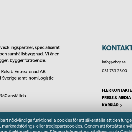
KONTAK
ecklingspartner, specialiserat
t och samhällsbyggnad. Vi är en
gger, bygger förtroende.
info@wbgr.se
031-733 23 00
h Rekab Entreprenad AB.
 Sverige samt inom Logistic
FLER KONTAKTE
350 anställda.
PRESS & MEDIA
KARRIÄR
rt nödvändiga funktionella cookies för att säkerställa att den funge
-, marknadsförings- eller tredjepartscookies. Genom att fortsätta an