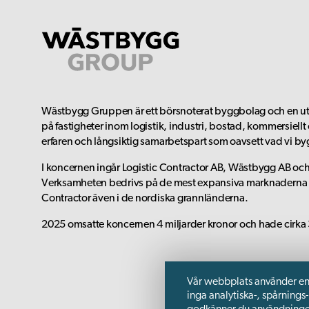
Wästbygg Gruppen är ett börsnoterat byggbolag och en utv
på fastigheter inom logistik, industri, bostad, kommersiell
erfaren och långsiktig samarbetspart som oavsett vad vi by
I koncernen ingår Logistic Contractor AB, Wästbygg AB oc
Verksamheten bedrivs på de mest expansiva marknaderna i
Contractor även i de nordiska grannländerna.
2025 omsatte koncernen 4 miljarder kronor och hade cirka 
Vår webbplats använder enba
inga analytiska-, spårnings