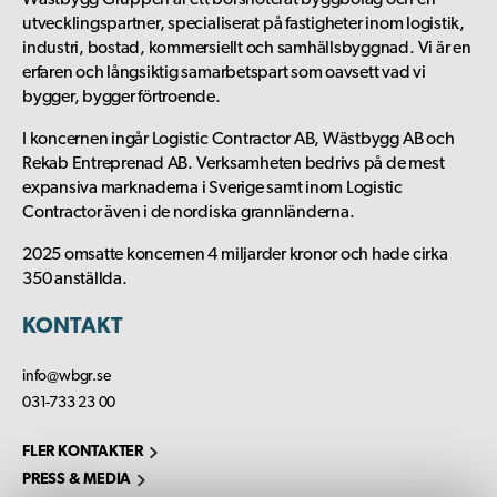
Wästbygg Gruppen är ett börsnoterat byggbolag och en
utvecklingspartner, specialiserat på fastigheter inom logistik,
industri, bostad, kommersiellt och samhällsbyggnad. Vi är en
erfaren och långsiktig samarbetspart som oavsett vad vi
bygger, bygger förtroende.
I koncernen ingår Logistic Contractor AB, Wästbygg AB och
Rekab Entreprenad AB. Verksamheten bedrivs på de mest
expansiva marknaderna i Sverige samt inom Logistic
Contractor även i de nordiska grannländerna.
2025 omsatte koncernen 4 miljarder kronor och hade cirka
350 anställda.
KONTAKT
info@wbgr.se
031-733 23 00
FLER KONTAKTER
PRESS & MEDIA