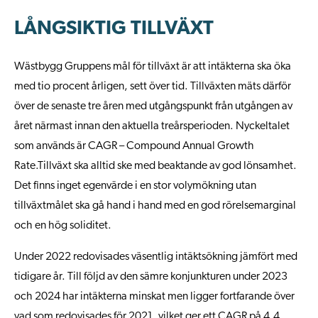
LÅNGSIKTIG TILLVÄXT
Wästbygg Gruppens mål för tillväxt är att intäkterna ska öka
med tio procent årligen, sett över tid. Tillväxten mäts därför
över de senaste tre åren med utgångspunkt från utgången av
året närmast innan den aktuella treårsperioden. Nyckeltalet
som används är CAGR – Compound Annual Growth
Rate.Tillväxt ska alltid ske med beaktande av god lönsamhet.
Det finns inget egenvärde i en stor volymökning utan
tillväxtmålet ska gå hand i hand med en god rörelsemarginal
och en hög soliditet.
Under 2022 redovisades väsentlig intäktsökning jämfört med
tidigare år. Till följd av den sämre konjunkturen under 2023
och 2024 har intäkterna minskat men ligger fortfarande över
vad som redovisades för 2021, vilket ger ett CAGR på 4,4