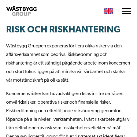
RISK OCH RISKHANTERING
Wästbygg Gruppen exponeras för flera olika risker via den
affärsverksamhet som bedrivs. Riskbedömning och
riskhantering är ett ständigt pågående arbete inom koncernen
och stort fokus ligger på att minska vår sårbarhet och stärka
vår motståndskraft på olika sätt.
Koncernens risker kan huvudsakligen delas in i tre områden:
omvärldsrisker, operativa risker och finansiella risker.
Riskbedömning och efterföljande riskvärdering genomförs
löpande på alla nivåer i verksamheten. I vårt riskarbete utgår vi
från definitionen av risk som ‘osäkerheters effekter på mål’.
Denna syn ligger till grund för hur vi systematiskt identifierar,