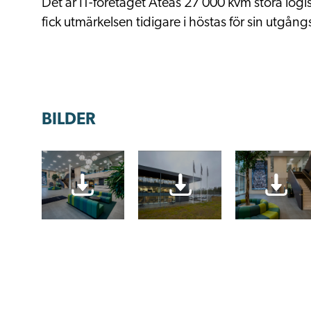
Det är IT-företaget Ateas 27 000 kvm stora logi
fick utmärkelsen tidigare i höstas för sin utgång
BILDER