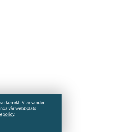
rar korrekt. Vi använder
vända vår webbplats
epolicy
.