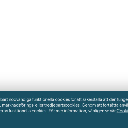
rt nödvändiga funktionella cookies för att säkerställa att den funge
-, marknadsförings- eller tredjepartscookies. Genom att fortsätta an
av funktionella cookies. För mer information, vänligen se vår
Cooki