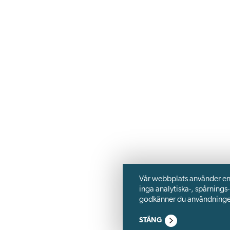
Vår webbplats använder enba
inga analytiska-, spårnings
godkänner du användningen 
STÄNG