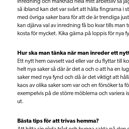
inredning och marknad hela mitt arbetsliv så jag
så ibland kan det var svårt att hålla fingrarna i 
med övriga saker bara för att de är trendiga jus
kan djärva val av inredning få bo kvar tills man t
kosta för mycket. Kika gärna på loppis för nya f
Hur ska man tänka när man inreder ett ny
Ett nytt hem oavsett vad eller var du flyttar til
helt nya saker så där är det a och o att ha en l
saker med nya fynd och då är det viktigt att hålla 
kaos av olika saker som var och en försöker ta fö
exempelvis på de större möblerna och variera ist
ut.
Bästa tips för att trivas hemma?