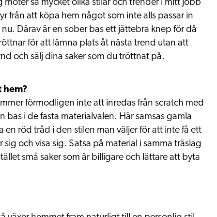
 möter så mycket olika stilar och trender i mitt jobb
styr från att köpa hem något som inte alls passar in
t nu. Därav är en sober bas ett jättebra knep för då
röttnar för att lämna plats åt nästa trend utan att
ynd och sälj dina saker som du tröttnat på.
tt hem?
l kommer förmodligen inte att inredas från scratch med
ugn bas i de fasta materialvalen. Här samsas gamla
en röd tråd i den stilen man väljer för att inte få ett
r sig och visa sig. Satsa på material i samma träslag
ället små saker som är billigare och lättare att byta