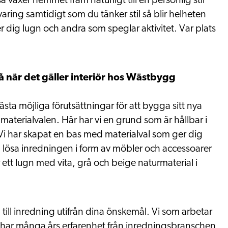
 växer hemmet fram naturligt till en personlig stil
aring samtidigt som du tänker stil så blir helheten
r dig lugn och andra som speglar aktivitet. Var plats
 när det gäller interiör hos Wästbygg
ta möjliga förutsättningar för att bygga sitt nya
 materialvalen. Här har vi en grund som är hållbar i
i har skapat en bas med materialval som ger dig
 lösa inredningen i form av möbler och accessoarer
tt lugn med vita, grå och beige naturmaterial i
a till inredning utifrån dina önskemål. Vi som arbetar
har många års erfarenhet från inredningsbranschen