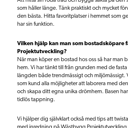
Att hitta sin röda tråd och bygga sakta på den så
som håller länge. Tänk praktiskt och mycket förv
den bästa. Hitta favoritplatser i hemmet som ge
har sin funktion.
Vilken hjälp kan man som bostadsköpare få
Projektutveckling?
När man köper en bostad hos oss så har man bäs
hem. Vi har tänkt till från grunden med de fasta
längden både trendmässigt och miljömässigt. V
som kund alla möjligheter att laborera med den
och skapa ditt egna unika drömhem. Basen har e
tidlös tappning.
Vi hjälper dig självklart också med tips att twist
med inredning på Wästbygg Projektutveckling 