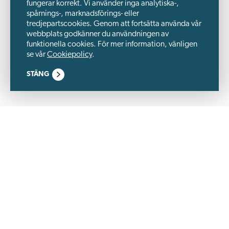
fungerar korrekt. Vi använder inga analytiska-,
spårnings-, marknadsförings- eller
tredjepartscookies. Genom att fortsätta använda vår
webbplats godkänner du användningen av
funktionella cookies. För mer information, vänligen
se vår
Cookiepolicy
.
STÄNG
Wästbygg Gruppen är ett börsnoterat byggbolag och en