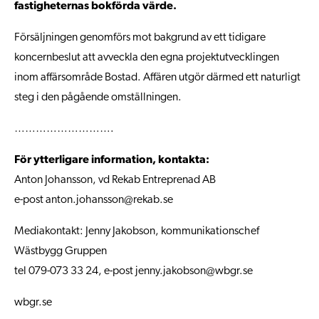
fastigheternas bokförda värde.
Försäljningen genomförs mot bakgrund av ett tidigare
koncernbeslut att avveckla den egna projektutvecklingen
inom affärsområde Bostad. Affären utgör därmed ett naturligt
steg i den pågående omställningen.
……………………….
För ytterligare information, kontakta:
Anton Johansson, vd Rekab Entreprenad AB
e-post
anton.johansson@rekab.se
Mediakontakt: Jenny Jakobson, kommunikationschef
Wästbygg Gruppen
tel 079-073 33 24, e-post
jenny.jakobson@wbgr.se
wbgr.se