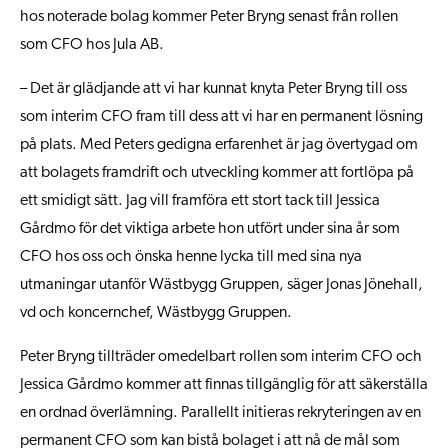
hos noterade bolag kommer Peter Bryng senast från rollen
som CFO hos Jula AB.
– Det är glädjande att vi har kunnat knyta Peter Bryng till oss
som interim CFO fram till dess att vi har en permanent lösning
på plats. Med Peters gedigna erfarenhet är jag övertygad om
att bolagets framdrift och utveckling kommer att fortlöpa på
ett smidigt sätt. Jag vill framföra ett stort tack till Jessica
Gårdmo för det viktiga arbete hon utfört under sina år som
CFO hos oss och önska henne lycka till med sina nya
utmaningar utanför Wästbygg Gruppen, säger Jonas Jönehall,
vd och koncernchef, Wästbygg Gruppen.
Peter Bryng tillträder omedelbart rollen som interim CFO och
Jessica Gårdmo kommer att finnas tillgänglig för att säkerställa
en ordnad överlämning. Parallellt initieras rekryteringen av en
permanent CFO som kan bistå bolaget i att nå de mål som