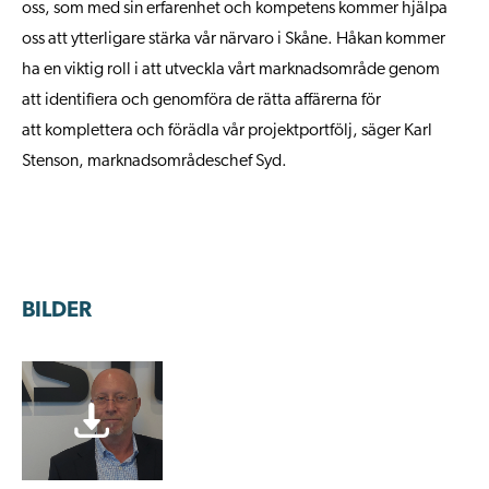
oss
,
som med sin
erfarenhet och kompetens kommer hjälpa
oss att ytterligare stärka vår närvaro
i Skåne
. Håkan kommer
ha
e
n viktig roll i att utveckla vårt
marknadsområde
genom
att
identifiera och genomföra de rätta
affärerna
för
att
komplettera och
förädla vår projektportfölj
, säger Karl
Stenson, marknadsområdeschef Syd.
BILDER