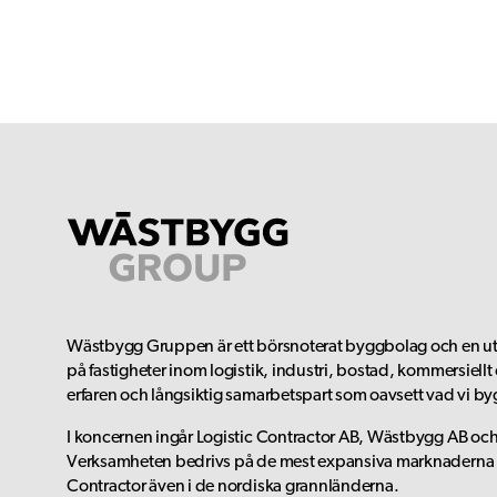
Wästbygg Gruppen är ett börsnoterat byggbolag och en utv
på fastigheter inom logistik, industri, bostad, kommersiell
erfaren och långsiktig samarbetspart som oavsett vad vi by
I koncernen ingår Logistic Contractor AB, Wästbygg AB oc
Verksamheten bedrivs på de mest expansiva marknaderna i
Contractor även i de nordiska grannländerna.