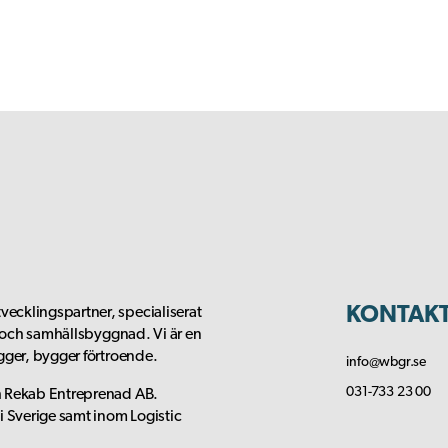
KONTAK
ecklingspartner, specialiserat
t och samhällsbyggnad. Vi är en
gger, bygger förtroende.
info@wbgr.se
031-733 23 00
h Rekab Entreprenad AB.
 Sverige samt inom Logistic