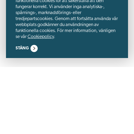
funktionella cookies för att säkerställa att den
fungerar korrekt. Vi använder inga analytiska-,
spårnings-, marknadsförings- eller
tredjepartscookies. Genom att fortsätta använda vår
webbplats godkänner du användningen av
funktionella cookies. För mer information, vänligen
se vår
Cookiepolicy
.
STÄNG
Wästbygg Gruppen är ett börsnoterat byggbolag och en