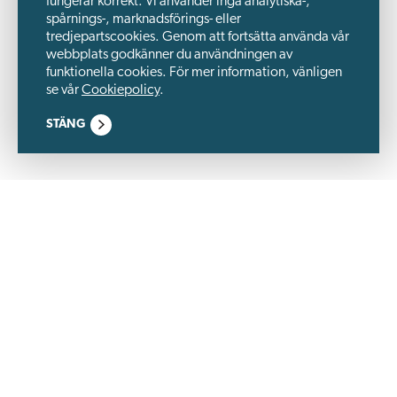
fungerar korrekt. Vi använder inga analytiska-,
spårnings-, marknadsförings- eller
tredjepartscookies. Genom att fortsätta använda vår
webbplats godkänner du användningen av
funktionella cookies. För mer information, vänligen
se vår
Cookiepolicy
.
STÄNG
Wästbygg Gruppen är ett börsnoterat byggbolag och en
utvecklingspartner, specialiserat på fastigheter inom logistik,