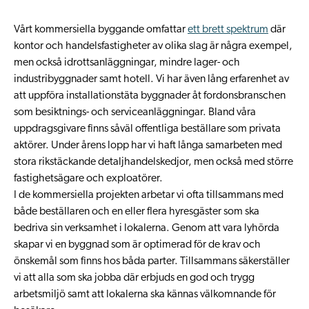
Vårt kommersiella byggande omfattar
ett brett spektrum
där
kontor och handelsfastigheter av olika slag är några exempel,
men också idrottsanläggningar, mindre lager- och
industribyggnader samt hotell. Vi har även lång erfarenhet av
att uppföra installationstäta byggnader åt fordonsbranschen
som besiktnings- och serviceanläggningar. Bland våra
uppdragsgivare finns såväl offentliga beställare som privata
aktörer. Under årens lopp har vi haft långa samarbeten med
stora rikstäckande detaljhandelskedjor, men också med större
fastighetsägare och exploatörer.
I de kommersiella projekten arbetar vi ofta tillsammans med
både beställaren och en eller flera hyresgäster som ska
bedriva sin verksamhet i lokalerna. Genom att vara lyhörda
skapar vi en byggnad som är optimerad för de krav och
önskemål som finns hos båda parter. Tillsammans säkerställer
vi att alla som ska jobba där erbjuds en god och trygg
arbetsmiljö samt att lokalerna ska kännas välkomnande för