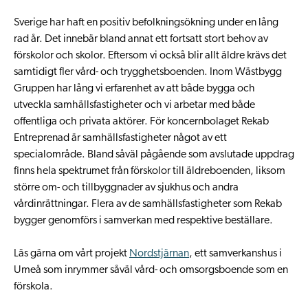
Sverige har haft en positiv befolkningsökning under en lång
rad år. Det innebär bland annat ett fortsatt stort behov av
förskolor och skolor. Eftersom vi också blir allt äldre krävs det
samtidigt fler vård- och trygghetsboenden. Inom Wästbygg
Gruppen har lång vi erfarenhet av att både bygga och
utveckla samhällsfastigheter och vi arbetar med både
offentliga och privata aktörer. För koncernbolaget Rekab
Entreprenad är samhällsfastigheter något av ett
specialområde. Bland såväl pågående som avslutade uppdrag
finns hela spektrumet från förskolor till äldreboenden, liksom
större om- och tillbyggnader av sjukhus och andra
vårdinrättningar. Flera av de samhällsfastigheter som Rekab
bygger genomförs i samverkan med respektive beställare.
Läs gärna om vårt projekt
Nordstjärnan
, ett samverkanshus i
Umeå som inrymmer såväl vård- och omsorgsboende som en
förskola.