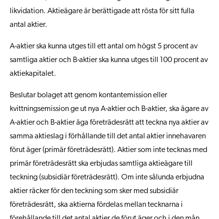
likvidation. Aktieägare är berättigade att rösta för sitt fulla
antal aktier.
A-aktier ska kunna utges till ett antal om högst 5 procent av
samtliga aktier och B-aktier ska kunna utges till 100 procent av
aktiekapitalet.
Beslutar bolaget att genom kontantemission eller
kvittningsemission ge ut nya A-aktier och B-aktier, ska ägare av
A-aktier och B-aktier äga företrädesrätt att teckna nya aktier av
samma aktieslag i förhållande till det antal aktier innehavaren
förut äger (primär företrädesrätt). Aktier som inte tecknas med
primär företrädesrätt ska erbjudas samtliga aktieägare till
teckning (subsidiär företrädesrätt). Om inte sålunda erbjudna
aktier räcker för den teckning som sker med subsidiär
företrädesrätt, ska aktierna fördelas mellan tecknarna i
förehållande till det antal aktier de förut äger och i den mån