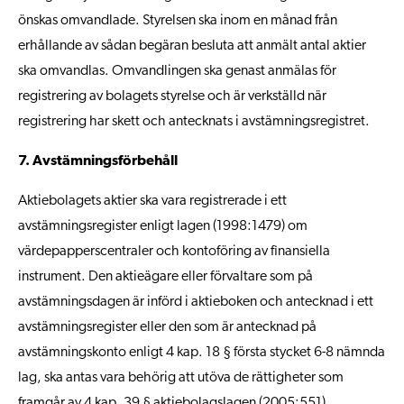
önskas omvandlade. Styrelsen ska inom en månad från
erhållande av sådan begäran besluta att anmält antal aktier
ska omvandlas. Omvandlingen ska genast anmälas för
registrering av bolagets styrelse och är verkställd när
registrering har skett och antecknats i avstämningsregistret.
7. Avstämningsförbehåll
Aktiebolagets aktier ska vara registrerade i ett
avstämningsregister enligt lagen (1998:1479) om
värdepapperscentraler och kontoföring av finansiella
instrument. Den aktieägare eller förvaltare som på
avstämningsdagen är införd i aktieboken och antecknad i ett
avstämningsregister eller den som är antecknad på
avstämningskonto enligt 4 kap. 18 § första stycket 6-8 nämnda
lag, ska antas vara behörig att utöva de rättigheter som
framgår av 4 kap. 39 § aktiebolagslagen (2005:551).