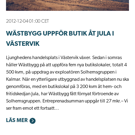
2012-12-04 01:00 CET
WÄSTBYGG UPPFÖR BUTIK ÅT JULA I
VÄSTERVIK
Ljunghedens handelsplats i Västervik växer. Sedan i somras
håller Wästbygg på att uppföra fem nya butikslokaler, totalt 4
500 kvm, på uppdrag av exploatören Solhemsgruppen i
Kalmar. När en ytterligare utbyggnad av handelsplatsen nu ska
genomföras, med en butikslokal på 3 200 kvm åt hem- och
fritidskedjan Jula, har Wästbygg fått förnyat förtroende av
Solhemsgruppen. Entreprenadsumman uppgår till 27 mkr.– Vi
ser fram emot ett fortsatt...
LÄS MER