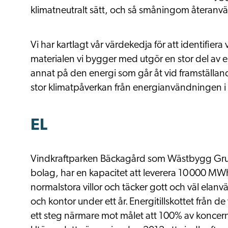
klimatneutralt sätt, och så småningom återanvänd
Vi har kartlagt vår värdekedja för att identifiera 
materialen vi bygger med utgör en stor del av 
annat på den energi som går åt vid framställand
stor klimatpåverkan från energianvändningen i
EL
Vindkraftparken
Bäckagård
som Wästbygg Grup
bolag,
har en kapacitet att leverera 10 000 MW
normalstora villor och täcker gott och väl el
och kontor under ett år. Energitillskottet från de
ett steg närmare mot målet att 100% av koncer