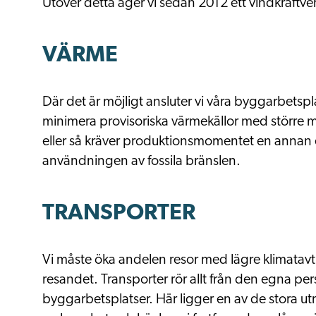
Utöver detta
äger vi
sedan 2012
ett vindkraftve
VÄRME
Där det är möjligt ansluter vi våra byggarbetsplat
minimera provisoriska värmekällor med större mil
eller så kräver produktionsmomentet en annan e
användningen av fossila bränslen.
TRANSPORTER
Vi måste öka andelen resor med lägre klimatavtr
resandet. Transporter rör allt från den egna perso
byggarbetsplatser. Här ligger en av de stora ut