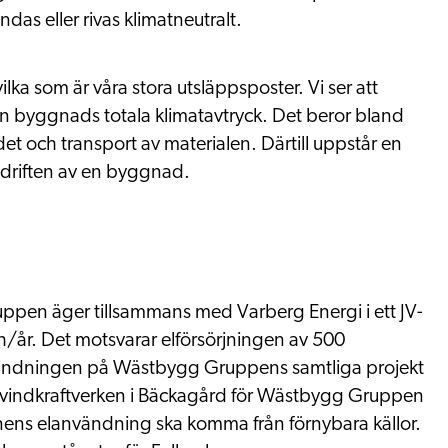
as eller rivas klimatneutralt.
vilka som är våra stora utsläppsposter. Vi ser att
en byggnads totala klimatavtryck. Det beror bland
et och transport av materialen. Därtill uppstår en
 driften av en byggnad.
pen äger tillsammans med Varberg Energi i ett JV-
h/år
.
Det motsvarar elförsörjningen av 500
användningen på Wästbygg Gruppens samtliga projekt
 vindkraftverken i
Bäckagård
för Wästbygg Gruppen
nens elanvändning ska komma från förnybara källor.