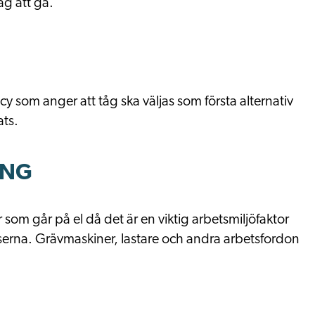
äg att gå.
cy som anger att tåg ska väljas som första alternativ
ats.
ING
r som går på el då det är en viktig arbetsmiljöfaktor
serna. Grävmaskiner, lastare och andra arbetsfordon