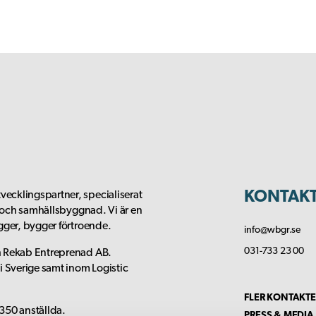
KONTAK
ecklingspartner, specialiserat
t och samhällsbyggnad. Vi är en
gger, bygger förtroende.
info@wbgr.se
031-733 23 00
h Rekab Entreprenad AB.
 Sverige samt inom Logistic
FLER KONTAKTE
350 anställda.
PRESS & MEDIA