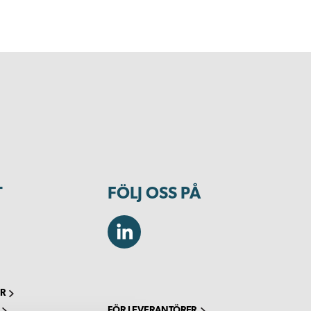
T
FÖLJ OSS PÅ
R
FÖR LEVERANTÖRER