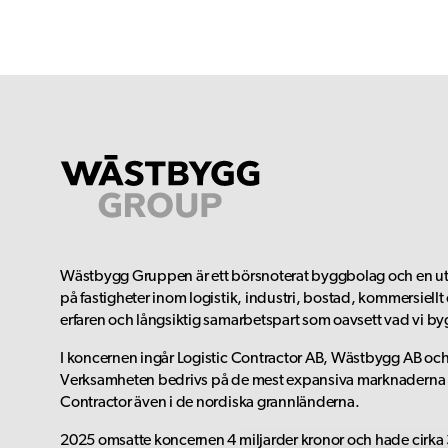
Wästbygg Gruppen är ett börsnoterat byggbolag och en utv
på fastigheter inom logistik, industri, bostad, kommersiell
erfaren och långsiktig samarbetspart som oavsett vad vi by
I koncernen ingår Logistic Contractor AB, Wästbygg AB oc
Verksamheten bedrivs på de mest expansiva marknaderna i
Contractor även i de nordiska grannländerna.
2025 omsatte koncernen 4 miljarder kronor och hade cirka 