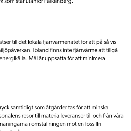
rk som står utanför Falkenberg.
ser till det lokala fjärrvärmenätet för att på så vis
jöpåverkan. Ibland finns inte fjärrvärme att tillgå
nergikälla. Mål är uppsatta för att minimera
yck samtidigt som åtgärder tas för att minska
nalens resor till materialleveranser till och från våra
maningarna i omställningen mot en fossilfri