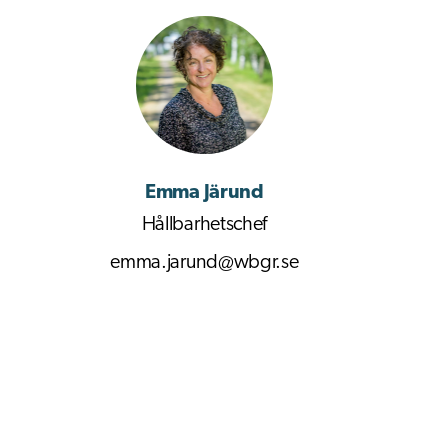
Emma Järund
Hållbarhetschef
emma.jarund@wbgr.se